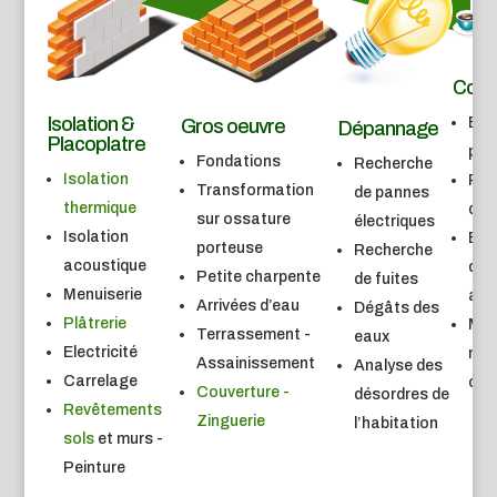
Conse
Isolation &
Etu
Gros oeuvre
Dépannage
Placoplatre
proj
Fondations
Recherche
Isolation
Réa
Transformation
de pannes
thermique
de 
sur ossature
électriques
Isolation
Etu
porteuse
Recherche
acoustique
d’e
Petite charpente
de fuites
Menuiserie
age
Arrivées d’eau
Dégâts des
Plâtrerie
Mat
Terrassement -
eaux
Electricité
mis
Assainissement
Analyse des
Carrelage
oeu
Couverture -
désordres de
Revêtements
Zinguerie
l’habitation
sols
et murs -
Peinture